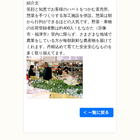
紹介文:
笑顔と知恵でお客様のハートをつかむ直売所。
惣菜を手づくりする加工施設を併設。惣菜は朝
から行列ができるほどの人気です。野菜・果物
の出荷登録者数は約400人！むなかた（宗像
市・福津市）管内に限らず、さまざまな地域で
農業をしている方が毎朝新鮮な農産物を届けて
くれます。丹精込めて育てた安全安心なものを
多く取り揃えてます。