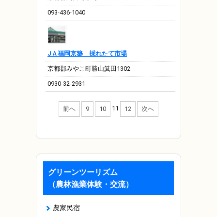
093-436-1040
JＡ福岡京築 採れたて市場
京都郡みやこ町勝山箕田1302
0930-32-2931
11
前へ
9
10
12
次へ
グリーンツーリズム
（農林漁業体験・交流）
農家民宿