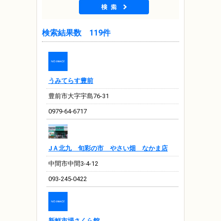
検索結果数 119件
うみてらす豊前
豊前市大字宇島76-31
0979-64-6717
JＡ北九 旬彩の市 やさい畑 なかま店
中間市中間3-4-12
093-245-0422
新鮮市場さくら館