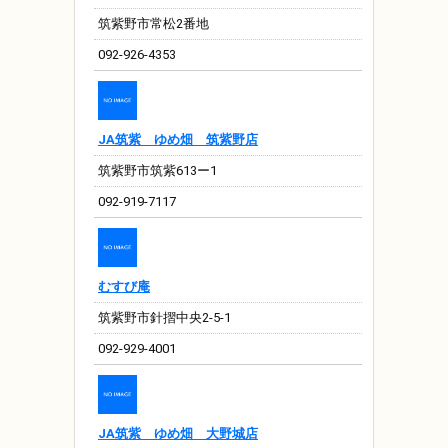
筑紫野市常松2番地
092-926-4353
JA筑紫 ゆめ畑 筑紫野店
筑紫野市筑紫613ー1
092-919-7117
むすび庵
筑紫野市針摺中央2-5-1
092-929-4001
JA筑紫 ゆめ畑 大野城店