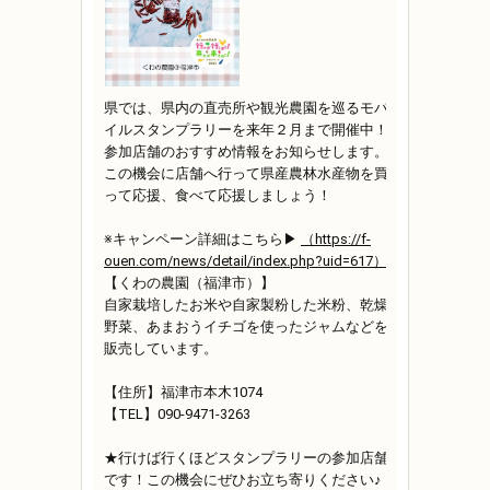
県では、県内の直売所や観光農園を巡るモバ
イルスタンプラリーを来年２月まで開催中！
参加店舗のおすすめ情報をお知らせします。
この機会に店舗へ行って県産農林水産物を買
って応援、食べて応援しましょう！
※キャンペーン詳細はこちら▶
（https://f-
ouen.com/news/detail/index.php?uid=617）
【くわの農園（福津市）】
自家栽培したお米や自家製粉した米粉、乾燥
野菜、あまおうイチゴを使ったジャムなどを
販売しています。
【住所】福津市本木1074
【TEL】090-9471-3263
★行けば行くほどスタンプラリーの参加店舗
です！この機会にぜひお立ち寄りください♪